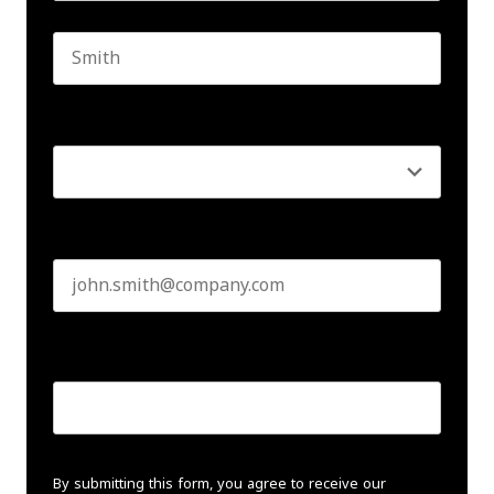
First name
Last name
Seniority
*
Business email
*
Create Password
*
By submitting this form, you agree to receive our