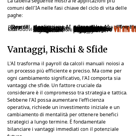
La tabella seguente mostra le applicazioni più
comuni dell’IA nelle fasi chiave del ciclo di vita delle
paghe:
Fase del Payroll
Applicazione AI
Caso d'Uso AI
Accedi alla Guid
Payroll
Controlli Preliminari del Payroll
Convalida automaticamente il payroll prima dell'invio per prevenire costosi riavvii.
Vai alla G
Rilevatore di Anomalie nel Netto
Segnala valori anomali in retribuzione lorda/netta, tasse e detrazioni con spiegazioni chiare.
Vai alla G
Smistamento Pratiche Payroll & Answer Bot
Classifica le segnalazioni payroll e redige risposte personalizzate o le instrada.
Vai alla G
Cicli Retributivi
Orchestratore di Ciclo
Automatizza controlli di eleggibilità, assegnazione di attività e solleciti durante l'intero ciclo retributivo.
Vai alla G
Raccomandazioni a Budget con Salvaguardie
Suggerisce aumenti di merito, bonus ed equity entro i limiti di budget e policy.
Vai alla G
Riassunto Motivazioni Manager & Segnalazione Rischi
Riassume le motivazioni dei manager e segnala linguaggio rischioso o problemi di policy.
Vai alla G
Vantaggi, Rischi & Sfide
L'AI trasforma il payroll da calcoli manuali noiosi a
un processo più efficiente e preciso. Ma come per
ogni cambiamento significativo, l'AI comporta sia
vantaggi che sfide. Un fattore cruciale da
considerare è il compromesso tra strategia e tattica.
Sebbene l'AI possa aumentare l'efficienza
operativa, richiede un investimento iniziale e un
cambiamento di mentalità per ottenere benefici
strategici a lungo termine. È fondamentale
bilanciare i vantaggi immediati con il potenziale