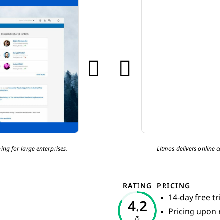
ing for large enterprises.
Litmos delivers online 
RATING
PRICING
14-day free tri
4.2
Pricing upon 
/5