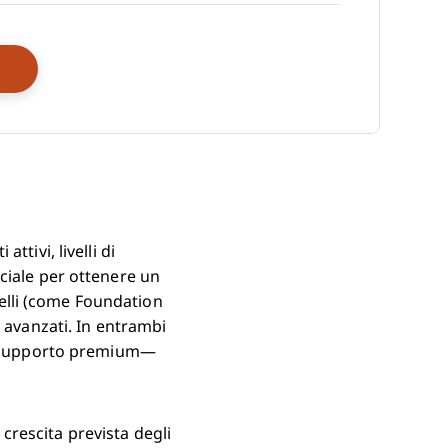
Opens New Window
tivi, livelli di
ciale per ottenere un
ivelli (come Foundation
i avanzati. In entrambi
 e supporto premium—
a crescita prevista degli