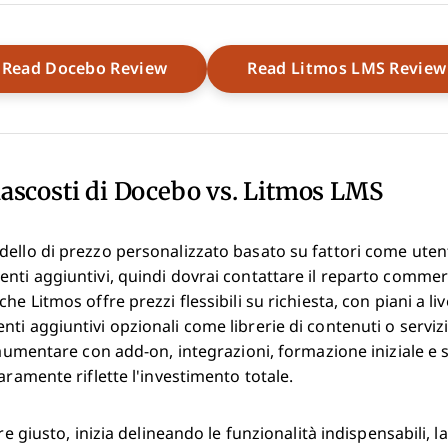
Opens New Window
Read Docebo Review
Read Litmos LMS Review
 nascosti di Docebo vs. Litmos LMS
llo di prezzo personalizzato basato su fattori come utenti at
nti aggiuntivi, quindi dovrai contattare il reparto commer
he Litmos offre prezzi flessibili su richiesta, con piani a l
ti aggiuntivi opzionali come librerie di contenuti o serviz
no aumentare con add-on, integrazioni, formazione iniziale
aramente riflette l'investimento totale.
re giusto, inizia delineando le funzionalità indispensabili, l