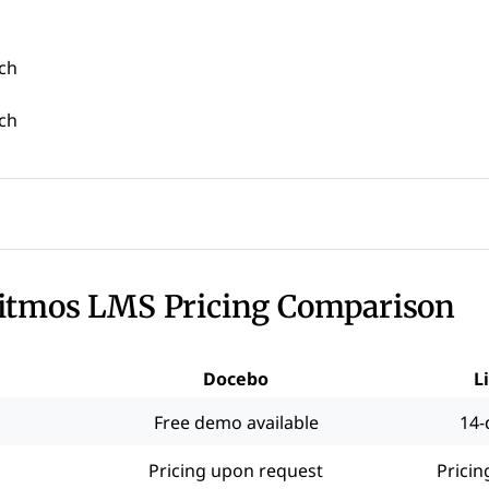
ech
ech
Litmos LMS Pricing Comparison
Docebo
L
Free demo available
14-
Pricing upon request
Pricin