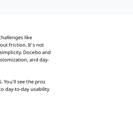
 challenges like
t friction. It’s not
 simplicity. Docebo and
ustomization, and day-
. You’ll see the pros
to day-to-day usability