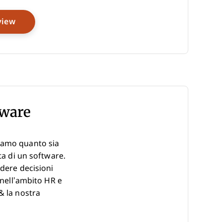
Opens New Window
view
tware
piamo quanto sia
ta di un software.
ndere decisioni
 nell’ambito HR e
& la nostra