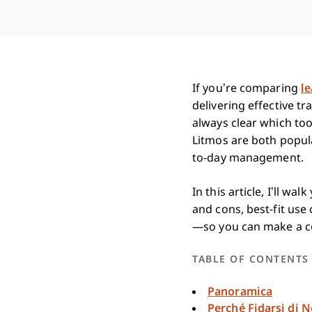
If you’re comparing
l
delivering effective t
always clear which too
Litmos are both popula
to-day management.
In this article, I’ll 
and cons, best-fit use 
—so you can make a co
TABLE OF CONTENTS
Panoramica
Perché Fidarsi di N