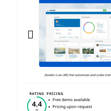
Docebo is an LMS that automates and scales train
RATING
PRICING
Free demo available
4.4
Pricing upon request
/5