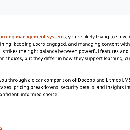
earning management systems
, you’re likely trying to solve
raining, keeping users engaged, and managing content withou
l strikes the right balance between powerful features and
r choices, but they differ in how they support learning, c
walk you through a clear comparison of Docebo and Litmos LMS
cases, pricing breakdowns, security details, and insights in
nfident, informed choice.
oi