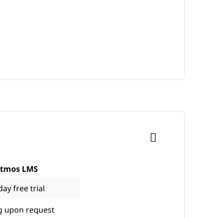
itmos LMS
day free trial
g upon request