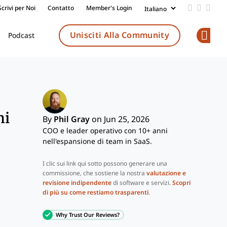
Scrivi per Noi
Contatto
Member's Login
Add us on
Follow 
Follo
Unisciti Alla Community
Podcast
Op
ni
By
Phil Gray
on Jun 25, 2026
COO e leader operativo con 10+ anni
nell'espansione di team in SaaS.
I clic sui link qui sotto possono generare una
commissione, che sostiene la nostra
valutazione e
revisione indipendente
di software e servizi.
Scopri
di più su come restiamo trasparenti
.
Why Trust Our Reviews?