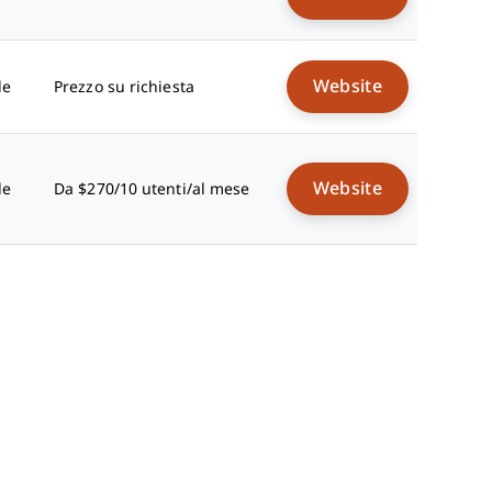
Website
le
Prezzo su richiesta
Website
le
Da $270/10 utenti/al mese