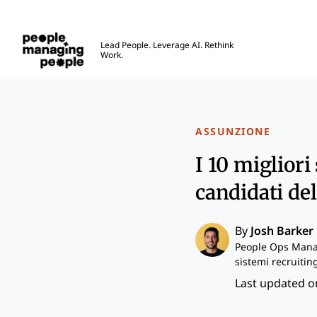
Gestione delle Persone
Lead People. Leverage AI. Rethink
Work.
Skip to main content
ASSUNZIONE
I 10 migliori
candidati del
By
Josh Barker
People Ops Manag
sistemi recruitin
Last updated on