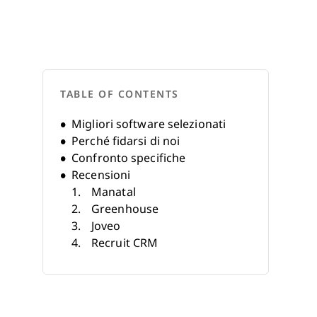
TABLE OF CONTENTS
Migliori software selezionati
Perché fidarsi di noi
Confronto specifiche
Recensioni
Manatal
Greenhouse
Joveo
Recruit CRM
TalentLyft
100Hires
iCIMS Candidate Experience
Management