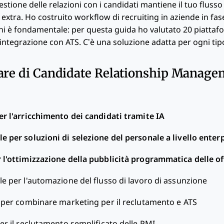
tione delle relazioni con i candidati mantiene il tuo flusso 
xtra. Ho costruito workflow di recruiting in aziende in fase
ni è fondamentale: per questa guida ho valutato 20 piattafor
integrazione con ATS. C’è una soluzione adatta per ogni tipo
are di Candidate Relationship Manage
er l'arricchimento dei candidati tramite IA
le per soluzioni di selezione del personale a livello enter
 l'ottimizzazione della pubblicità programmatica delle of
le per l'automazione del flusso di lavoro di assunzione
 per combinare marketing per il reclutamento e ATS
er il reclutamento semplificato delle PMI