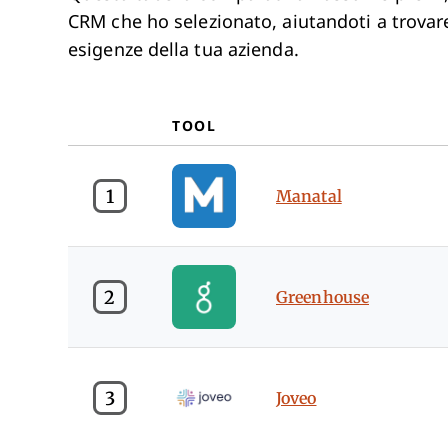
CRM che ho selezionato, aiutandoti a trovare
esigenze della tua azienda.
TOOL
1
Manatal
2
Greenhouse
3
Joveo