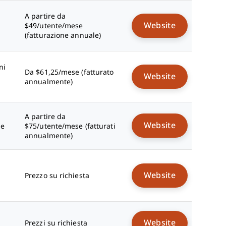
A partire da
Website
$49/utente/mese
(fatturazione annuale)
ni
Da $61,25/mese (fatturato
Website
annualmente)
A partire da
Website
le
$75/utente/mese (fatturati
annualmente)
Website
Prezzo su richiesta
Website
Prezzi su richiesta