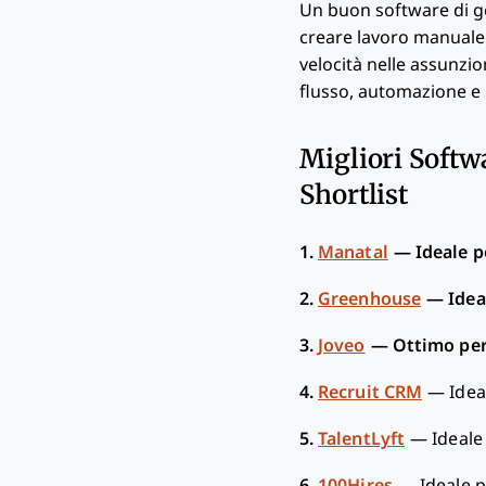
Un buon software di ges
creare lavoro manuale e
velocità nelle assunzio
flusso, automazione e 
Migliori Softw
Shortlist
1.
Manatal
—
Ideale p
2.
Greenhouse
—
Idea
3.
Joveo
—
Ottimo per
4.
Recruit CRM
—
Idea
5.
TalentLyft
—
Ideale
6.
100Hires
—
Ideale p