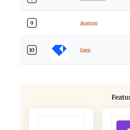
9
Avature
10
Gem
Featu