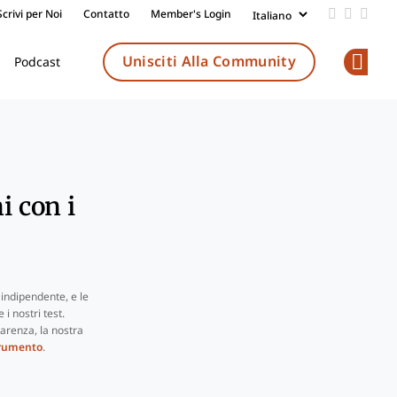
Scrivi per Noi
Contatto
Member's Login
Add us on
Follow 
Follo
Unisciti Alla Community
Podcast
Op
i con i
indipendente, e le
i nostri test.
arenza, la nostra
trumento
.