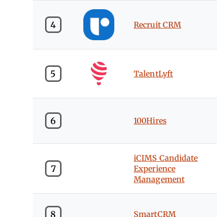
4
Recruit CRM
5
TalentLyft
6
100Hires
iCIMS Candidate
7
Experience
Management
8
SmartCRM