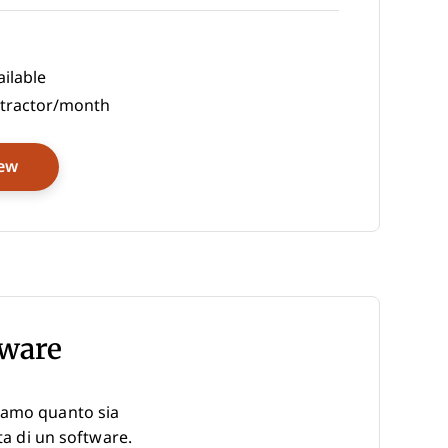
ilable
tractor/month
Opens New Window
iew
tware
piamo quanto sia
ta di un software.