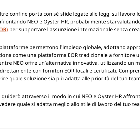
re confine porta con sé sfide legate alle leggi sul lavoro l
onfrontando NEO e Oyster HR, probabilmente stai valutando
EOR)
per supportare l’assunzione internazionale senza creare
piattaforme permettono l’impiego globale, adottano appr
ziona come una piattaforma EOR tradizionale a fornitore uni
entre NEO offre un’alternativa innovativa, utilizzando un
 direttamente con fornitori EOR locali e certificati. Compr
rire quale soluzione sia più adatta alle priorità del tuo tea
i guiderò attraverso il modo in cui NEO e Oyster HR affron
edere quale si adatta meglio allo stile di lavoro del tuo te