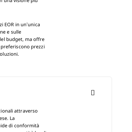
am una visione più
zi EOR in un’unica
ne e sulle
 del budget, ma offre
 preferiscono prezzi
oluzioni.
zionali attraverso
ese. La
guide di conformità