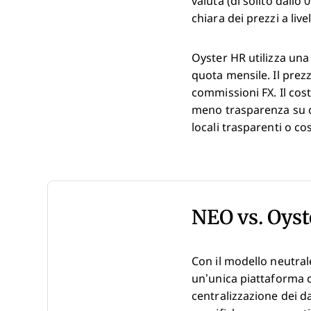
valuta (di solito dallo
chiara dei prezzi a liv
Oyster HR utilizza una
quota mensile. Il prez
commissioni FX. Il cost
meno trasparenza su c
locali trasparenti o co
NEO vs. Oys
Con il modello neutrale
un’unica piattaforma c
centralizzazione dei dat