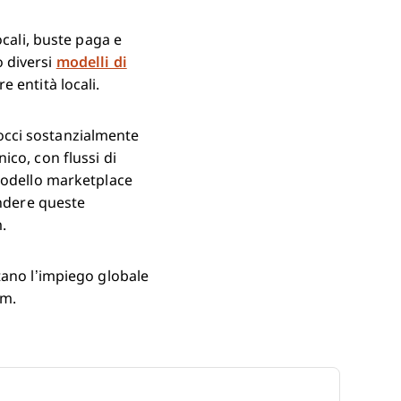
ocali, buste paga e
 diversi
modelli di
 entità locali.
occi sostanzialmente
co, con flussi di
 modello marketplace
endere queste
m.
tano l’impiego globale
am.