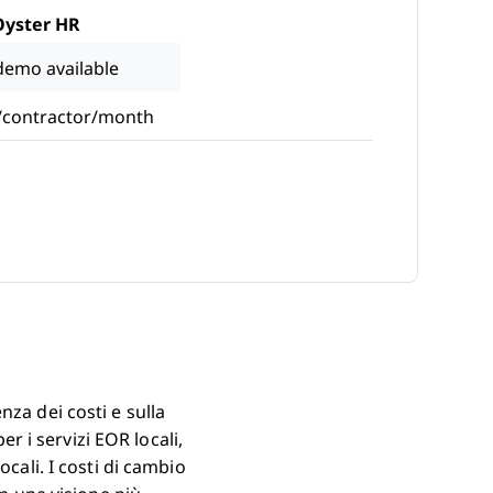
Oyster HR
demo available
/contractor/month
 New Window
za dei costi e sulla
er i servizi EOR locali,
cali. I costi di cambio