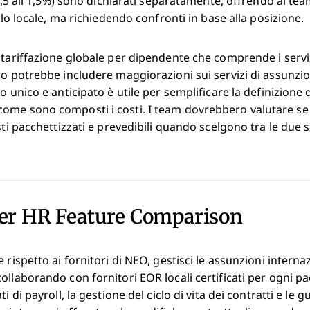
 0,5 all’1,5%) sono dichiarati separatamente, offrendo ai te
ello locale, ma richiedendo confronti in base alla posizione.
 tariffazione globale per dipendente che comprende i servi
zo potrebbe includere maggiorazioni sui servizi di assunzio
o unico e anticipato è utile per semplificare la definizione
ome sono composti i costi. I team dovrebbero valutare se
sti pacchettizzati e prevedibili quando scelgono tra le due s
ter HR Feature Comparison
 rispetto ai fornitori di NEO, gestisci le assunzioni interna
ollaborando con fornitori EOR locali certificati per ogni pa
i di payroll, la gestione del ciclo di vita dei contratti e le 