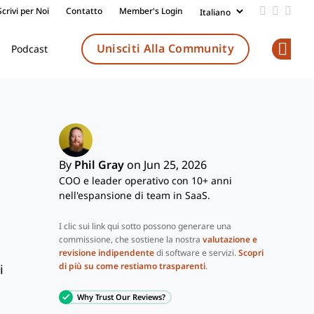
Scrivi per Noi
Contatto
Member's Login
Add us on
Follow 
Follo
Unisciti Alla Community
Podcast
Op
By
Phil Gray
on Jun 25, 2026
COO e leader operativo con 10+ anni
nell'espansione di team in SaaS.
I clic sui link qui sotto possono generare una
commissione, che sostiene la nostra
valutazione e
revisione indipendente
di software e servizi.
Scopri
di più su come restiamo trasparenti
.
i
Why Trust Our Reviews?