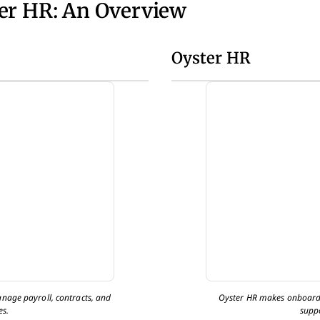
ter HR: An Overview
Oyster HR
nage payroll, contracts, and
Oyster HR makes onboard
es.
supp