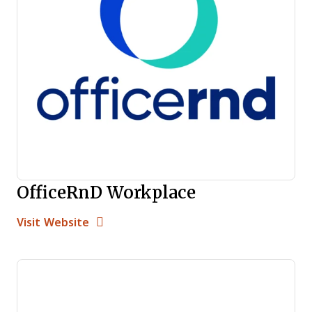
OfficeRnD Workplace
Opens new window
Opens New Window
Visit Website