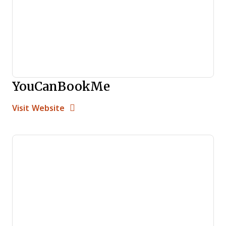
YouCanBookMe
Opens new window
Opens New Window
Visit Website