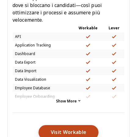
dove si bloccano i candidati—così puoi
ottimizzare i processi e assumere più
velocemente.
Workable
Lever
API
Application Tracking
Dashboard
Data Export
Data Import
Data Visualization
Employee Database
Employee Onboarding
Show More
External Integrations
Feedback Management
Multi-User
Notifications
Opens New Window
Visit Workable