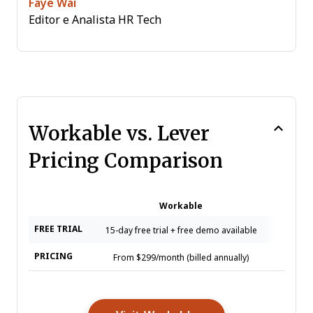
Faye Wai
Editor e Analista HR Tech
Workable vs. Lever
Pricing Comparison
Workable
FREE TRIAL
15-day free trial + free demo available
Free d
PRICING
From $299/month (billed annually)
Pricing