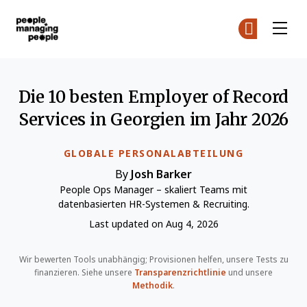
Menschen, die Menschen führen
Co
Co
Skip to main content
Die 10 besten Employer of Record
Services in Georgien im Jahr 2026
GLOBALE PERSONALABTEILUNG
By
Josh Barker
People Ops Manager – skaliert Teams mit
datenbasierten HR-Systemen & Recruiting.
Last updated on Aug 4, 2026
Wir bewerten Tools unabhängig; Provisionen helfen, unsere Tests zu
finanzieren. Siehe unsere
Transparenzrichtlinie
und unsere
Methodik
.