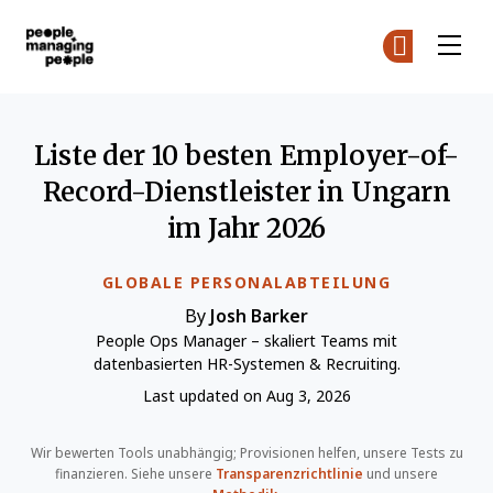
Menschen, die Menschen führen
Co
Co
Skip to main content
Liste der 10 besten Employer-of-
Record-Dienstleister in Ungarn
im Jahr 2026
GLOBALE PERSONALABTEILUNG
By
Josh Barker
People Ops Manager – skaliert Teams mit
datenbasierten HR-Systemen & Recruiting.
Last updated on Aug 3, 2026
Wir bewerten Tools unabhängig; Provisionen helfen, unsere Tests zu
finanzieren. Siehe unsere
Transparenzrichtlinie
und unsere