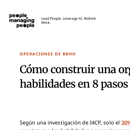
Personas que gestionan personas
Lead People. Leverage AI. Rethink
Work.
Skip to main content
OPERACIONES DE RRHH
Cómo construir una or
habilidades en 8 pasos
Según una investigación de I4CP, solo el
30%