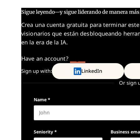
Sigue leyendo—y sigue liderando de manera más 
Crea una cuenta gratuita para terminar este
visionarios que están desbloqueando herram
en la era de la IA.
Have an account?
Log In
Sign up with:
LinkedIn
Or sign 
Name
*
First name
Seniority
*
Business ema