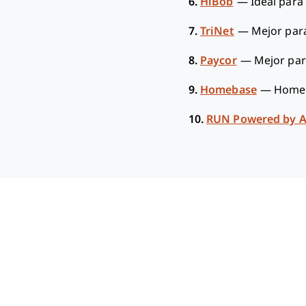
6.
HiBob
—
Ideal para
7.
TriNet
—
Mejor par
8.
Paycor
—
Mejor par
9.
Homebase
—
Homeb
10.
RUN Powered by 