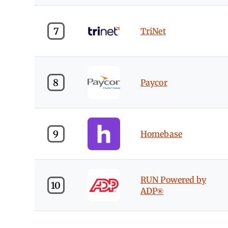
7
TriNet
8
Paycor
9
Homebase
RUN Powered by
10
ADP®