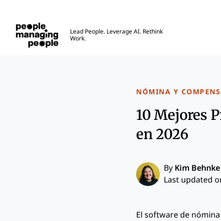
Personas que gestionan personas
Lead People. Leverage AI. Rethink
Work.
Skip to main content
NÓMINA Y COMPENS
10 Mejores 
en 2026
By
Kim Behnke
Last updated on
El software de nómin