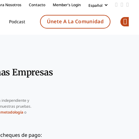
ara Nosotros
Contacto
Member's Login
Add us on
Follow 
Follo
Únete A La Comunidad
Podcast
Op
ñas Empresas
 independiente y
 nuestras pruebas.
a
metodología
o
 cheques de pago: