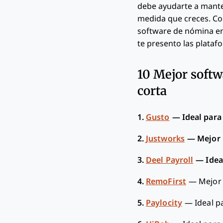
debe ayudarte a manten
medida que creces. Co
software de nómina en 
te presento las plata
10 Mejor softw
corta
1.
Gusto
—
Ideal para
2.
Justworks
—
Mejor 
3.
Deel Payroll
—
Idea
4.
RemoFirst
—
Mejor
5.
Paylocity
—
Ideal p