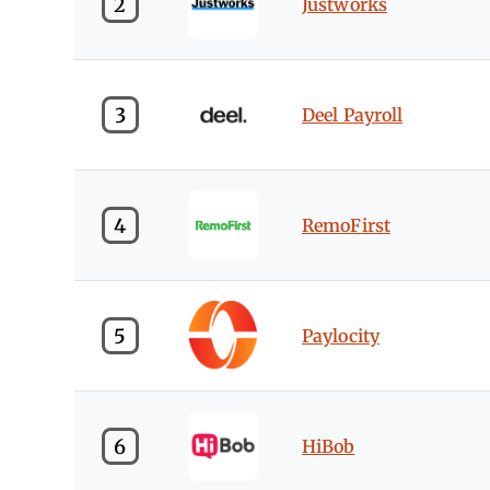
2
Justworks
3
Deel Payroll
4
RemoFirst
5
Paylocity
6
HiBob