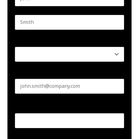
First name
Last name
Seniority
*
Business email
*
Create Password
*