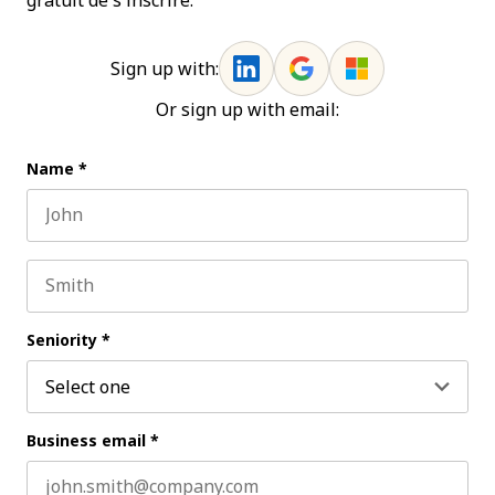
gratuit de s'inscrire.
Sign up with:
Or sign up with email:
Name
*
First name
Last name
Seniority
*
Business email
*