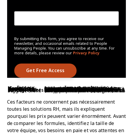
Create Password
*
By submitting this form, you agree to receive our
newsletter, and occasional emails related to People
Managing People. You can unsubscribe at any time. For
more details, please review our
Privacy Policy
Facteur
Impact sur le prix
Nombre d’employés
La plupart des fournisseurs facturent par employé, généralement entre 2 $ et 10 $ par utilisateur et par mois. Les coûts augmentent avec la taille de votre équipe.
Gestion des prestataires
Certaines plateformes appliquent un tarif distinct pour les prestataires externes, souvent 3 $ à 6 $ par prestataire chaque mois.
Services de paie et de taxes
Si le module de paie est inclus, l’automatisation des déclarations fiscales ou des traitements de salaires fréquents peut ajouter 50 $ à 200 $ par an.
Fonctionnalités d’intégration
Des outils avancés comme les lettres d’offre numériques ou les workflows automatisés peuvent coûter 10 $ à 30 $ de plus par mois, mais réduisent l’administratif manuel et fluidifient le recrutement.
Support client
Le support standard est inclus, mais une assistance 24/7 ou la gestion de compte dédiée peut coûter 15 $ à 50 $ de plus par mois.
Ces facteurs ne concernent pas nécessairement
toutes les solutions RH, mais ils expliquent
pourquoi les prix peuvent varier énormément. Avant
de comparer les formules, identifiez la taille de
votre équipe, vos besoins en paie et vos attentes en