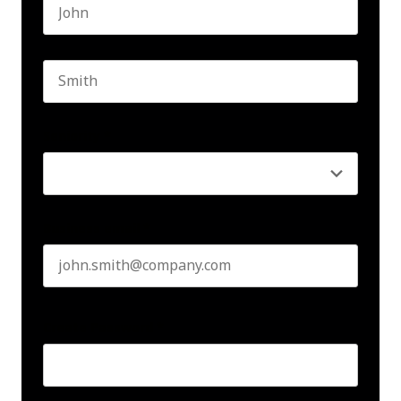
First name
Last name
Seniority
*
Business email
*
Create Password
*