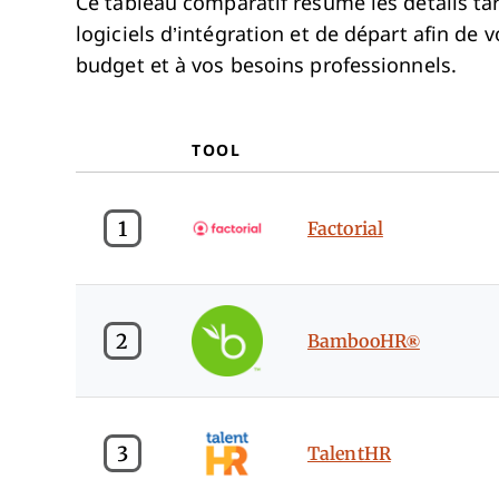
Ce tableau comparatif résume les détails tar
logiciels d’intégration et de départ afin de 
budget et à vos besoins professionnels.
TOOL
1
Factorial
2
BambooHR®
3
TalentHR