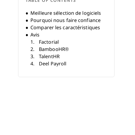
TABLE OF CONTENTS
Meilleure sélection de logiciels
Pourquoi nous faire confiance
Comparer les caractéristiques
Avis
Factorial
BambooHR®
TalentHR
Deel Payroll
1Password
Jamf
Workday
BetterCloud
Factorial - Old
Stitchflow
Autres logiciels d'intégration et
de départ
Avis connexes