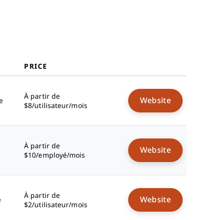
Critères de sélection
Comment choisir
Qu'est-ce qu'un logiciel
d'intégration et de départ ?
Fonctionnalités
Avantages
PRICE
Coûts et tarification
FAQ
À partir de
Website
e
$8/utilisateur/mois
À partir de
Website
$10/employé/mois
À partir de
Website
e
$2/utilisateur/mois