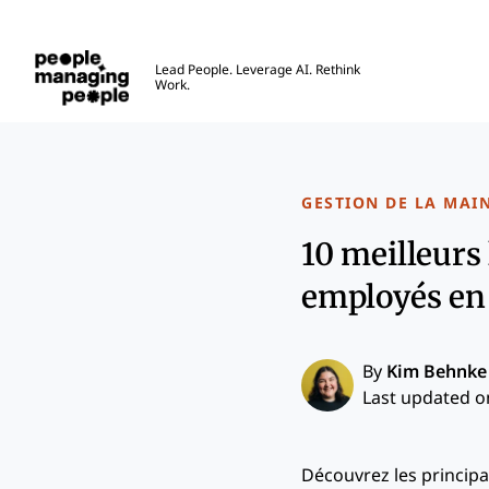
Gestion des personnes
Lead People. Leverage AI. Rethink
Work.
Skip to main content
GESTION DE LA MAI
10 meilleurs 
employés en
By
Kim Behnke
Last updated on
Découvrez les principau