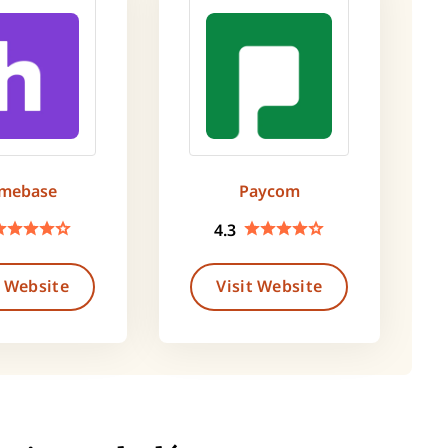
mebase
Paycom
4.3
t Website
Visit Website