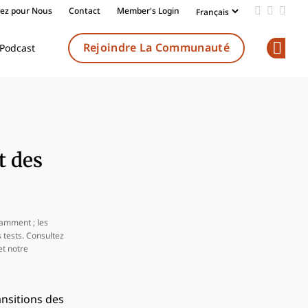
vez pour Nous
Contact
Member's Login
Add us on
Follow 
Follo
Rejoindre La Communauté
Podcast
Op
t des
amment ; les
 tests. Consultez
t notre
ansitions des