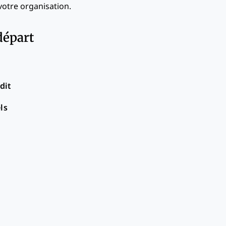
 votre organisation.
 départ
dit
ls