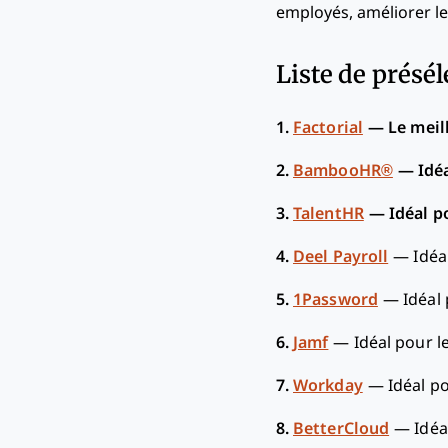
employés, améliorer les
Liste de présél
1.
Factorial
—
Le meil
2.
BambooHR®
—
Idé
3.
TalentHR
—
Idéal p
4.
Deel Payroll
—
Idéa
5.
1Password
—
Idéal
6.
Jamf
—
Idéal pour l
7.
Workday
—
Idéal p
8.
BetterCloud
—
Idéa