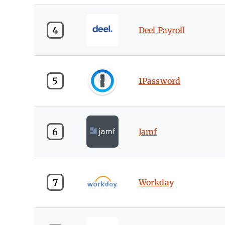
4
Deel Payroll
5
1Password
6
Jamf
7
Workday