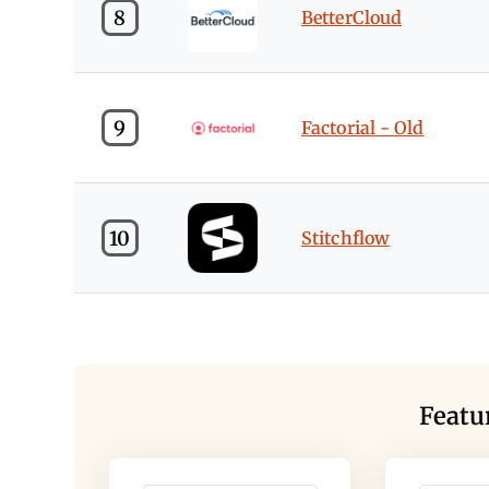
8
BetterCloud
9
Factorial - Old
10
Stitchflow
Featu