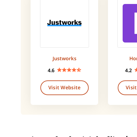
Justworks
Ho
4.6
4.2
Visit Website
Visi