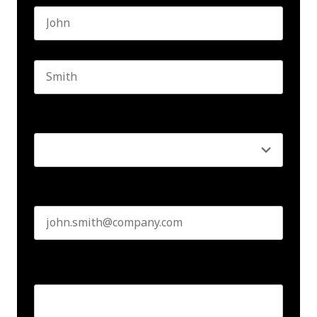
First name
Last name
Seniority
*
Business email
*
Create Password
*