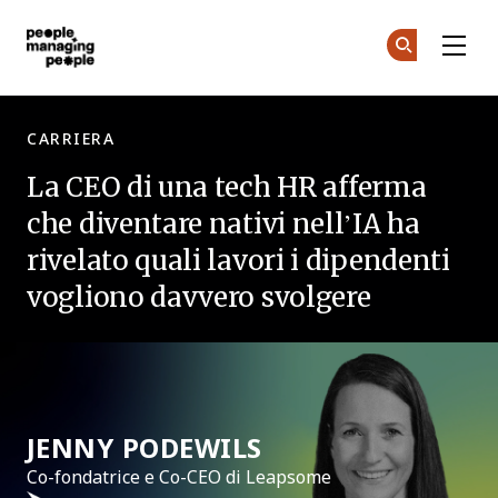
Skip to main content
Gestione delle Persone
Un
Un
CARRIERA
La CEO di una tech HR afferma
che diventare nativi nell’IA ha
rivelato quali lavori i dipendenti
vogliono davvero svolgere
JENNY PODEWILS
Co-fondatrice e Co-CEO di Leapsome