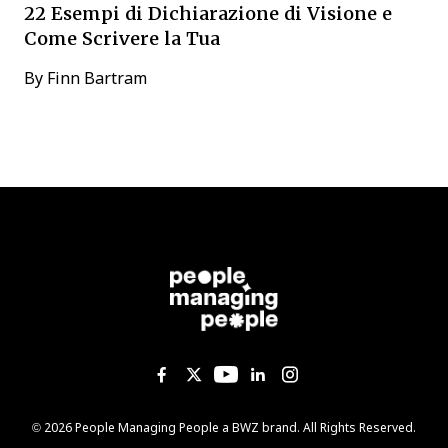
22 Esempi di Dichiarazione di Visione e
Come Scrivere la Tua
By
Finn Bartram
Like us on Facebook
Follow us on Twitter
Follow us on YouTub
Add us on Linked
Follow us on I
Opens new window
© 2026 People Managing People a
BWZ
brand. All Rights Reserved.