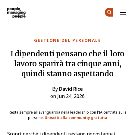
Gestione delle Persone
Un
Un
Skip to main content
GESTIONE DEL PERSONALE
I dipendenti pensano che il loro
lavoro sparirà tra cinque anni,
quindi stanno aspettando
By
David Rice
on Jun 24, 2026
Resta sempre all'avanguardia nella leadership con l'IA centrata sulle
persone.
Unisciti alla community gratuita
Scopri perché i dipendenti restano nonostante i