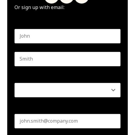
Or sign up with email:
Name
*
First name
Last name
Seniority
*
Business email
*