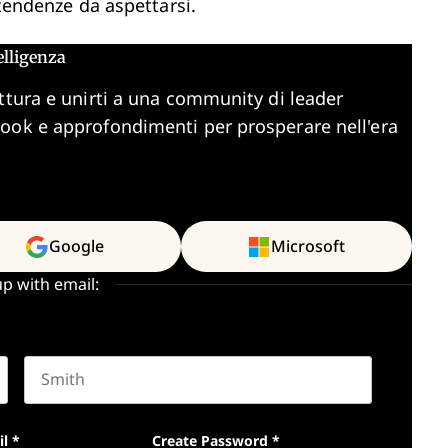
 tendenze da aspettarsi.
elligenza
ttura e unirti a una community di leader
book e approfondimenti per prosperare nell'era
Google
Microsoft
up with email:
Last name
il
*
Create Password
*