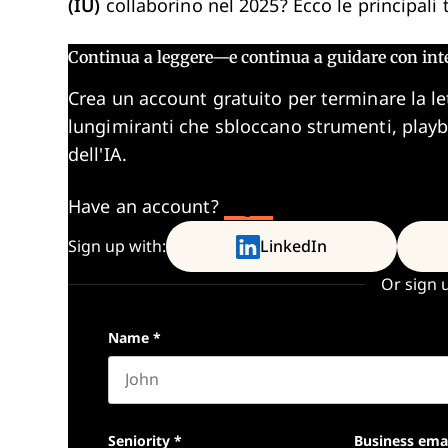
(IU)
collaborino nel 2025? Ecco le principali
Continua a leggere—e continua a guidare con int
Crea un account gratuito per terminare la le
lungimiranti che sbloccano strumenti, play
dell'IA.
Have an account?
Log In
Sign up with:
LinkedIn
Or sign 
Name
*
First name
Seniority
*
Business ema