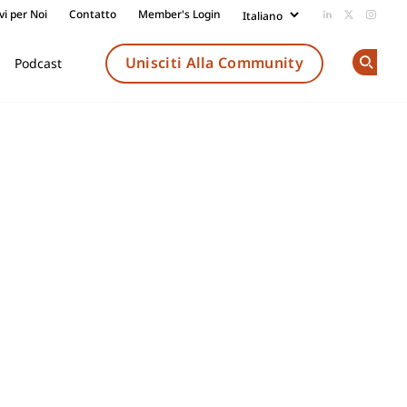
vi per Noi
Contatto
Member's Login
Add us on Li
Follow us
Follow
Unisciti Alla Community
Podcast
Op