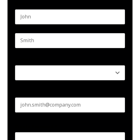
Name
*
First name
Last name
Seniority
*
Business email
*
Create Password
*