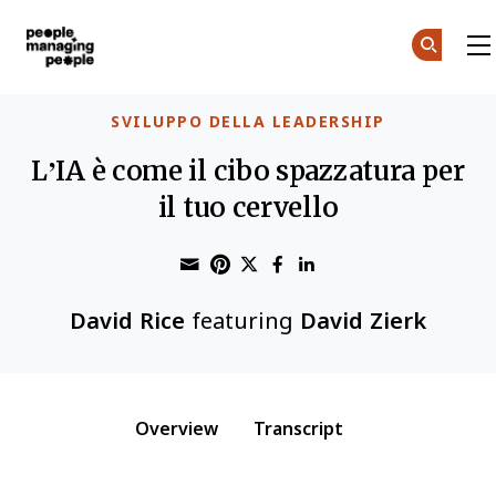
Gestione delle Persone
Skip to main content
SVILUPPO DELLA LEADERSHIP
L’IA è come il cibo spazzatura per
il tuo cervello
Share through Email
Print this page
Share on Pinterest
Share on Twitter
Share on Faceboo
Share on Linke
David Rice
featuring
David Zierk
Overview
Transcript