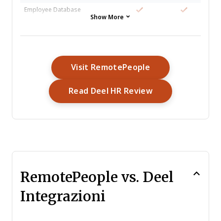
Employee Database
Show More
Employee Onboarding
Employee Training
External Integrations
Multi-User
Opens New Wind
Visit RemotePeople
Notifications
Opens New Win
Read Deel HR Review
Payroll
Scheduling
Timesheets
RemotePeople vs. Deel
Integrazioni