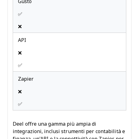
Gusto
✅
❌
API
❌
✅
Zapier
❌
✅
Deel offre una gamma più ampia di
integrazioni, inclusi strumenti per contabilità e
finanza, un'API e la connettività con Zapier per