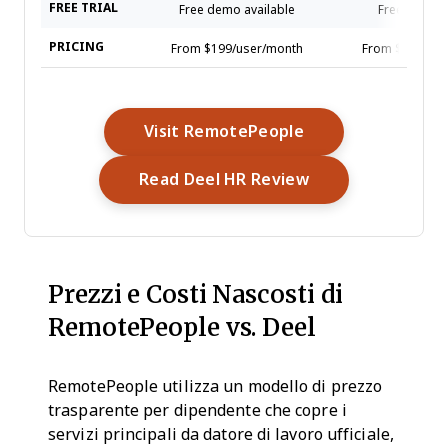
FREE TRIAL
Free demo available
Free demo a
PRICING
From $199/user/month
From $5/empl
Opens New Wind
Visit RemotePeople
Opens New Win
Read Deel HR Review
Prezzi e Costi Nascosti di
RemotePeople vs. Deel
RemotePeople utilizza un modello di prezzo
trasparente per dipendente che copre i
servizi principali da datore di lavoro ufficiale,