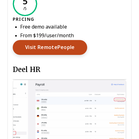
5
/5
PRICING
Free demo available
From $199/user/month
Opens New Window
Visit RemotePeople
Deel HR