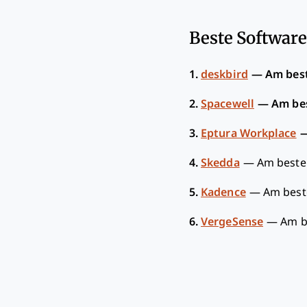
Beste Software
1.
deskbird
—
Am best
2.
Spacewell
—
Am bes
3.
Eptura Workplace
4.
Skedda
—
Am besten
5.
Kadence
—
Am best
6.
VergeSense
—
Am b