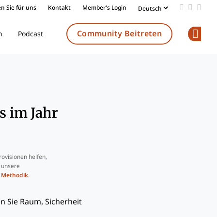
n Sie für uns
Kontakt
Member's Login
Add us on
Follow 
Follo
Community Beitreten
n
Podcast
Op
s im Jahr
ovisionen helfen,
e unsere
e
Methodik
.
n Sie Raum, Sicherheit