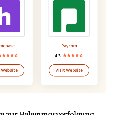
mebase
Paycom
4.3
t Website
Visit Website
re zur Belegungsverfolgung