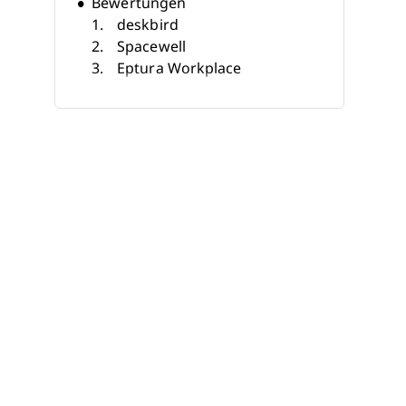
Bewertungen
deskbird
Spacewell
Eptura Workplace
Skedda
Kadence
VergeSense
Weitere Belegungsverfolgungs-
Softwares
Ähnliche Bewertungen
Auswahlkriterien
So wählen Sie aus
Was ist eine
Belegungsverfolgungs-
Software?
Funktionen
Vorteile
Kosten & Preise
FAQs