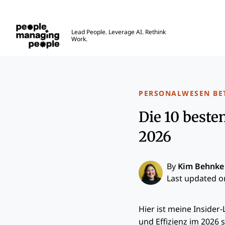
Menschen, die Menschen führen
Lead People. Leverage AI. Rethink
Work.
Skip to main content
PERSONALWESEN BE
Die 10 beste
2026
By
Kim Behnke
Last updated on
Hier ist meine Insider
und Effizienz im 2026 