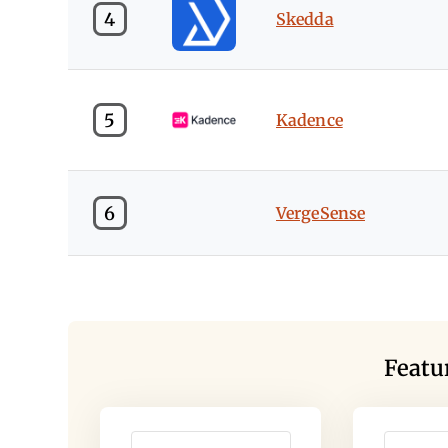
4
Skedda
5
Kadence
6
VergeSense
Featu