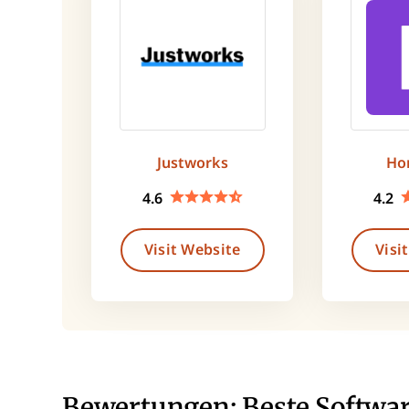
Justworks
Ho
4.6
4.2
Visit Website
Visi
Bewertungen: Beste Softwa