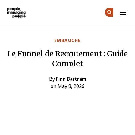
Gestion des personnes
Re
Re
Skip to main content
EMBAUCHE
Le Funnel de Recrutement : Guide
Complet
By
Finn Bartram
on May 8, 2026