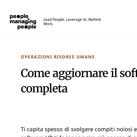
Gestione delle Persone
Lead People. Leverage AI. Rethink
Work.
Skip to main content
OPERAZIONI RISORSE UMANE
Come aggiornare il so
completa
Ti capita spesso di svolgere compiti noiosi e 