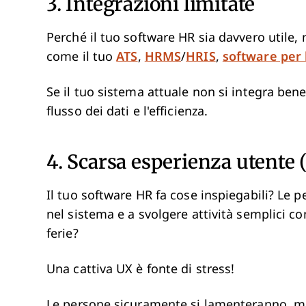
3. Integrazioni limitate
Perché il tuo software HR sia davvero utile
come il tuo
ATS
,
HRMS
/
HRIS
,
software per 
Se il tuo sistema attuale non si integra bene
flusso dei dati e l'efficienza.
4. Scarsa esperienza utente 
Il tuo software HR fa cose inspiegabili? Le 
nel sistema e a svolgere attività semplici com
ferie?
Una cattiva UX è fonte di stress!
Le persone sicuramente si lamenteranno, ma p