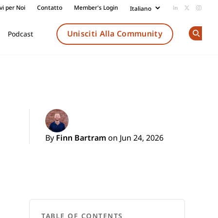
vi per Noi
Contatto
Member's Login
Add us on Li
Follow us
Follow
Unisciti Alla Community
Podcast
Op
By
Finn Bartram
on Jun 24, 2026
TABLE OF CONTENTS