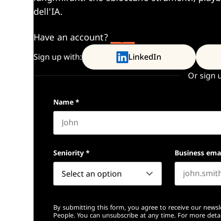
dell'IA.
Have an account?
Log In
Sign up with:
LinkedIn
Or sign 
Name
*
First name
Seniority
*
Business ema
By submitting this form, you agree to receive our newsl
People. You can unsubscribe at any time. For more detai