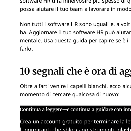
software HR ti fa innervosire più spesso di 
possa aiutare il tuo team a lavorare in modo
Non tutti i software HR sono uguali e, a volt
ha. Aggiornare il tuo software HR può aiuta
mentale. Usa questa guida per capire se è 
farlo.
10 segnali che è ora di a
Oltre a farti venire i capelli bianchi, ecco a
momento di cercare qualcosa di nuovo:
Continua a leggere—e continua a guidare con int
Crea un account gratuito per terminare la le
lungimiranti che sbloccano strumenti, play