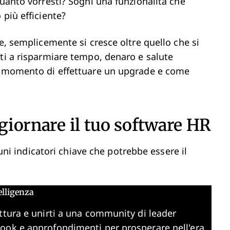
quanto vorresti? Sogni una funzionalità che
 più efficiente?
e, semplicemente si cresce oltre quello che si
rti a risparmiare tempo, denaro e salute
il momento di effettuare un upgrade e come
ggiornare il tuo software HR
lcuni indicatori chiave che potrebbe essere il
elligenza
ttura e unirti a una community di leader
book e approfondimenti per prosperare nell'era