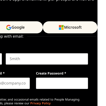
Google
Microsoft
up with email:
Last name
il
*
Create Password
*
etter, and occasional emails related to People Managing
ls, please review our
Privacy Policy