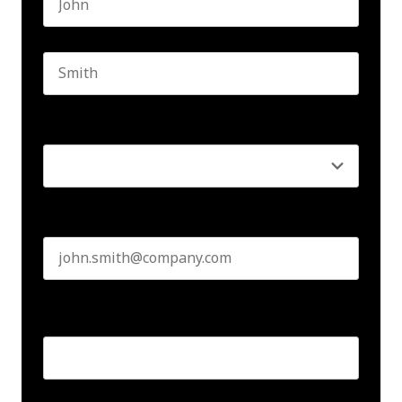
First name
Last name
Seniority
*
Business email
*
Create Password
*