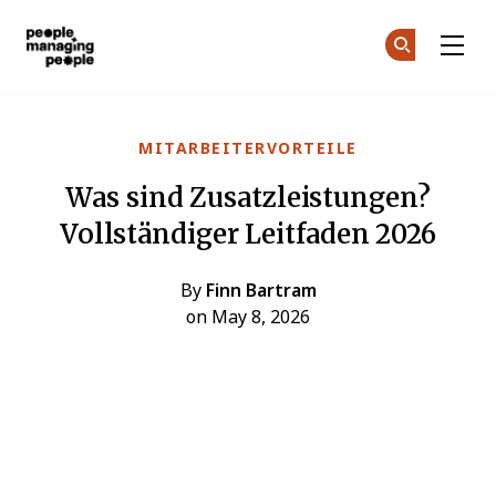
Menschen, die Menschen führen
Co
Co
Skip to main content
MITARBEITERVORTEILE
Was sind Zusatzleistungen?
Vollständiger Leitfaden 2026
By
Finn Bartram
on May 8, 2026