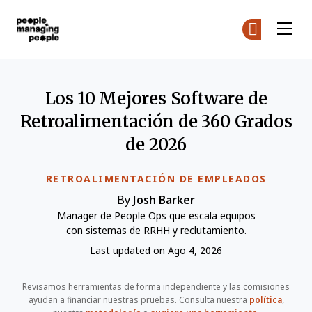
Personas que gestionan personas
Ún
Ún
Skip to main content
Los 10 Mejores Software de
Retroalimentación de 360 Grados
de 2026
RETROALIMENTACIÓN DE EMPLEADOS
By
Josh Barker
Manager de People Ops que escala equipos
con sistemas de RRHH y reclutamiento.
Last updated on Ago 4, 2026
Revisamos herramientas de forma independiente y las comisiones
ayudan a financiar nuestras pruebas. Consulta nuestra
política
,