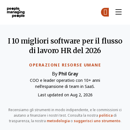
Gestione delle Persone
Un
Un
Skip to main content
I 10 migliori software per il flusso
di lavoro HR del 2026
OPERAZIONI RISORSE UMANE
By
Phil Gray
COO e leader operativo con 10+ anni
nell'espansione di team in SaaS.
Last updated on Aug 2, 2026
Recensiamo gli strumenti in modo indipendente, e le commissioni ci
aiutano a finanziare i nostri test. Consulta la nostra
politica
di
trasparenza, la nostra
metodologia
o
suggerisci uno strumento
.