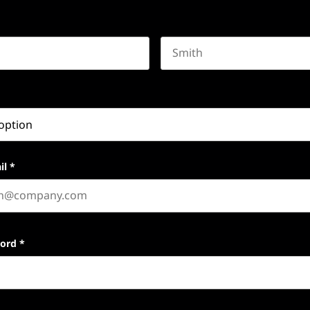
Last name
il
*
word
*