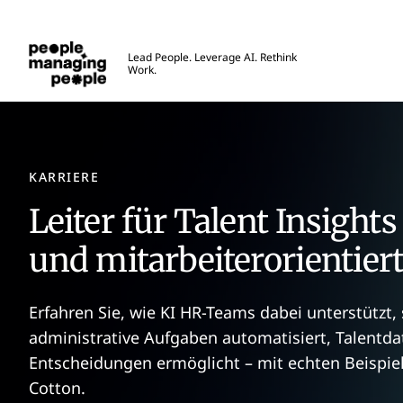
Skip to main content
Menschen, die Menschen führen
Lead People. Leverage AI. Rethink
Work.
KARRIERE
Leiter für Talent Insights
und mitarbeiterorientier
Erfahren Sie, wie KI HR-Teams dabei unterstützt, 
administrative Aufgaben automatisiert, Talentda
Entscheidungen ermöglicht – mit echten Beispiel
Cotton.