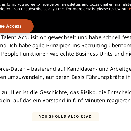
his form, you agree to receive our newsletter, and occasional emails relat
e. You can unsubscribe at any time. For more details, please review our
P
alent Acquisition gewechselt und habe schnell festg
. Ich habe agile Prinzipien ins Recruiting überno
e People-Funktionen wie echte Business Units und ni
orce-Daten – basierend auf Kandidaten- und Arbeitg
gen umzuwandeln, auf deren Basis Führungskräfte ih
atz“ zu „Hier ist die Geschichte, das Risiko, die Ent
eln, auf das ein Vorstand in fünf Minuten reagieren
YOU SHOULD ALSO READ