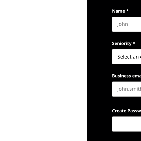
Name
*
First name
Seniority
*
Business ema
Create Pass