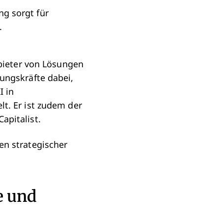
ng sorgt für
.
bieter von Lösungen
ungskräfte dabei,
I in
t. Er ist zudem der
apitalist.
en strategischer
e und