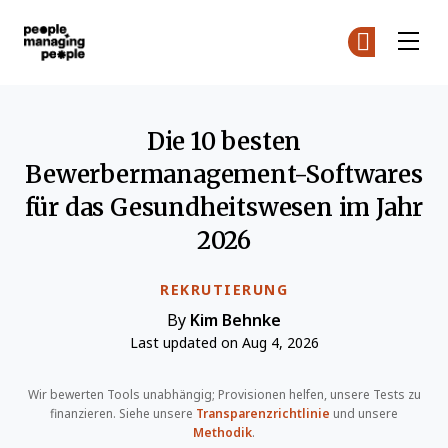
Menschen, die Menschen führen
Co
Co
Skip to main content
Die 10 besten
Bewerbermanagement-Softwares
für das Gesundheitswesen im Jahr
2026
REKRUTIERUNG
By
Kim Behnke
Last updated on Aug 4, 2026
Wir bewerten Tools unabhängig; Provisionen helfen, unsere Tests zu
finanzieren. Siehe unsere
Transparenzrichtlinie
und unsere
Methodik
.