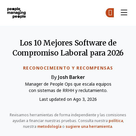
Personas que gestionan personas
Ún
Ún
Skip to main content
Los 10 Mejores Software de
Compromiso Laboral para 2026
RECONOCIMIENTO Y RECOMPENSAS
By
Josh Barker
Manager de People Ops que escala equipos
con sistemas de RRHH y reclutamiento.
Last updated on Ago 3, 2026
Revisamos herramientas de forma independiente y las comisiones
ayudan a financiar nuestras pruebas. Consulta nuestra
política
,
nuestra
metodología
o
sugiere una herramienta
.