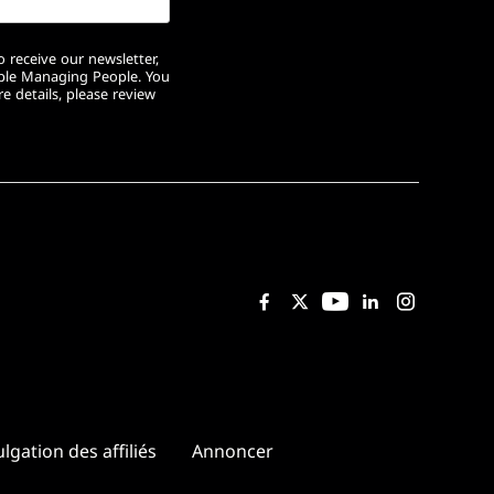
 receive our newsletter,
ople Managing People. You
e details, please review
Like us on Faceboo
Follow us on Twi
Follow us on
Add us on 
Follow 
lgation des affiliés
Annoncer