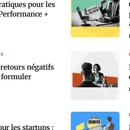
ratiques pour les
 Performance +
ÉS
retours négatifs
 formuler
r les startups :