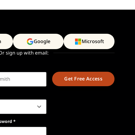
n
Google
Microsoft
Or sign up with email:
t name
sword
*