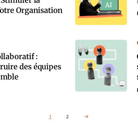
otre Organisation
laboratif :
uire des équipes
emble
Next Page
1
2