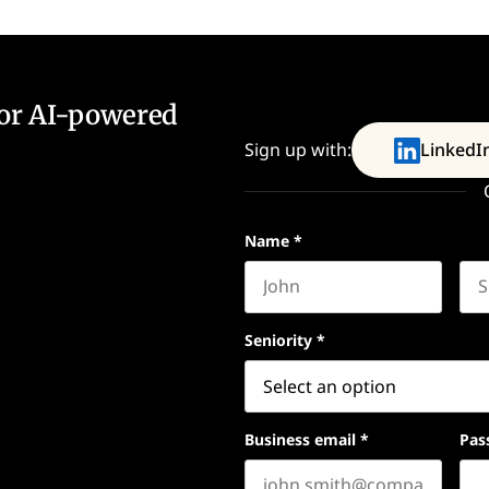
for AI-powered
Sign up with:
LinkedI
Name
*
First name
Las
Seniority
*
Business email
*
Pas