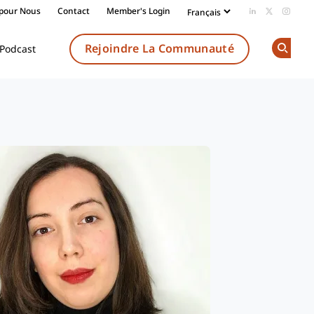
 pour Nous
Contact
Member's Login
Add us on Li
Follow us
Follow
Rejoindre La Communauté
Podcast
Op