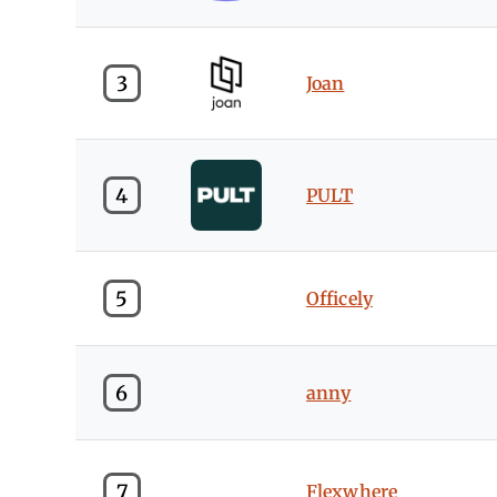
3
Joan
4
PULT
5
Officely
6
anny
7
Flexwhere