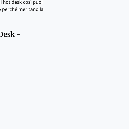
ni hot desk così puoi
 e perché meritano la
 Desk -