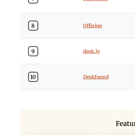
8
Offision
9
desk.ly
10
Deskfound
Featu