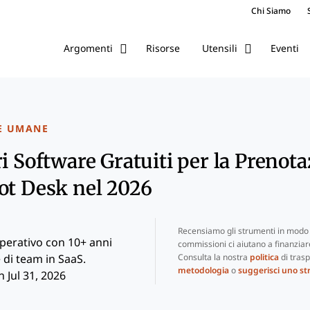
Chi Siamo
Risorse
Eventi
Argomenti
Utensili
E UMANE
i Software Gratuiti per la Prenota
ot Desk nel 2026
Recensiamo gli strumenti in modo 
perativo con 10+ anni
commissioni ci aiutano a finanziare 
Consulta la nostra
politica
di trasp
 di team in SaaS.
metodologia
o
suggerisci uno s
 Jul 31, 2026