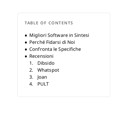
TABLE OF CONTENTS
Migliori Software in Sintesi
Perché Fidarsi di Noi
Confronta le Specifiche
Recensioni
Dibsido
Whatspot
Joan
PULT
Officely
anny
Flexwhere
Offision
desk.ly
Deskfound