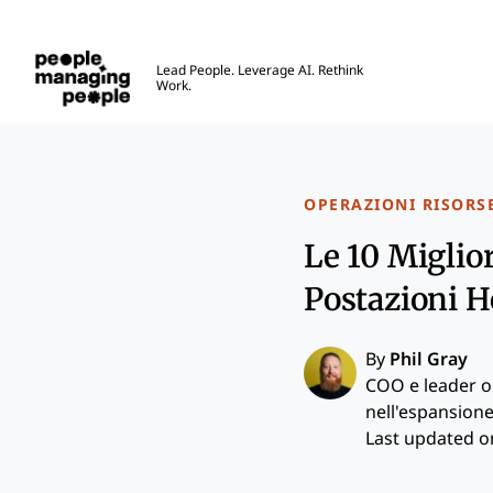
Gestione delle Persone
Lead People. Leverage AI. Rethink
Work.
Skip to main content
OPERAZIONI RISORS
Le 10 Miglior
Postazioni H
By
Phil Gray
COO e leader o
nell'espansione
Last updated on