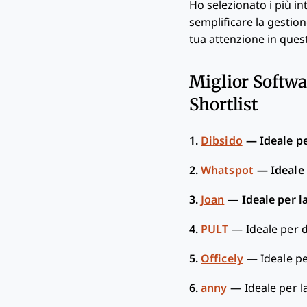
Ho selezionato i più in
semplificare la gestio
tua attenzione in ques
Miglior Softwa
Shortlist
1.
Dibsido
—
Ideale p
2.
Whatspot
—
Ideale
3.
Joan
—
Ideale per l
4.
PULT
—
Ideale per 
5.
Officely
—
Ideale pe
6.
anny
—
Ideale per l