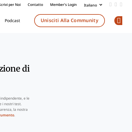
Scrivi per Noi
Contatto
Member's Login
Add us on
Follow 
Follo
Unisciti Alla Community
Podcast
Op
zione di
indipendente, e le
i nostri test.
arenza, la nostra
trumento
.