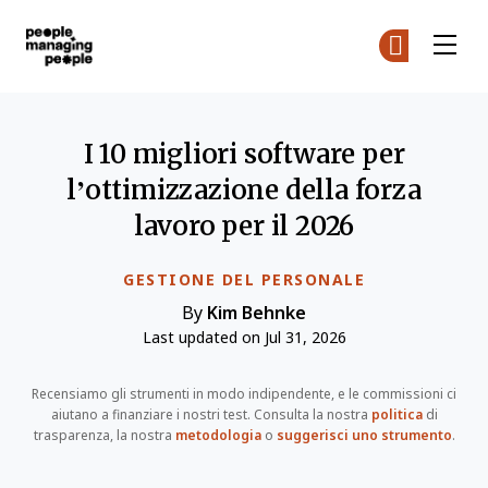
Gestione delle Persone
Un
Un
Skip to main content
I 10 migliori software per
l’ottimizzazione della forza
lavoro per il 2026
GESTIONE DEL PERSONALE
By
Kim Behnke
Last updated on Jul 31, 2026
Recensiamo gli strumenti in modo indipendente, e le commissioni ci
aiutano a finanziare i nostri test. Consulta la nostra
politica
di
trasparenza, la nostra
metodologia
o
suggerisci uno strumento
.