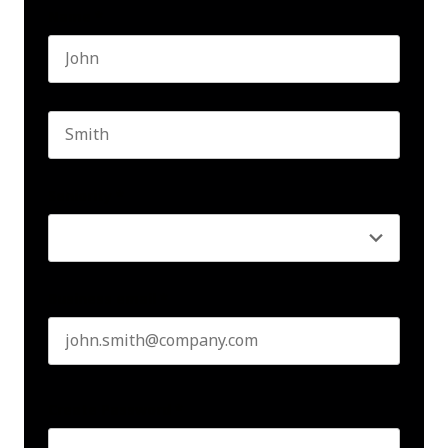
Name
*
First name
Last name
Seniority
*
Business email
*
Create Password
*