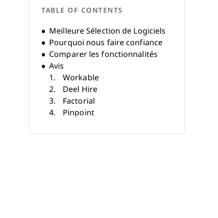
TABLE OF CONTENTS
Meilleure Sélection de Logiciels
Pourquoi nous faire confiance
Comparer les fonctionnalités
Avis
Workable
Deel Hire
Factorial
Pinpoint
Plural
Manatal
AvaHR
TalentHR
SparkHire
Recruit CRM
Autres Logiciels ATS IA
Autres Avis sur les Logiciels RH
Critères de sélection