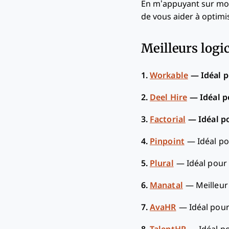
En m’appuyant sur mon 
de vous aider à optimi
Meilleurs logic
1.
Workable
—
Idéal p
2.
Deel Hire
—
Idéal p
3.
Factorial
—
Idéal p
4.
Pinpoint
—
Idéal po
5.
Plural
—
Idéal pour
6.
Manatal
—
Meilleur
7.
AvaHR
—
Idéal pou