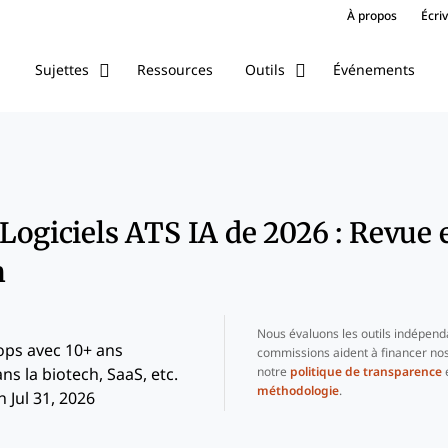
À propos
Écri
Ressources
Événements
Sujettes
Outils
 Logiciels ATS IA de 2026 : Revue 
n
Nous évaluons les outils indépend
ops avec 10+ ans
commissions aident à financer nos
notre
politique de transparence
e
ns la biotech, SaaS, etc.
méthodologie
.
 Jul 31, 2026