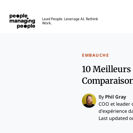
Gestion des personnes
Lead People. Leverage AI. Rethink
Work.
Skip to main content
EMBAUCHE
10 Meilleurs
Comparaiso
By
Phil Gray
COO et leader 
d'expérience da
Last updated on