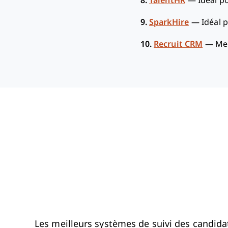
8.
TalentHR
—
Idéal po
9.
SparkHire
—
Idéal p
10.
Recruit CRM
—
Mei
Les meilleurs systèmes de suivi des candidatu