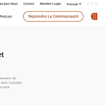
vez pour Nous
Contact
Member's Login
Add us on
Follow 
Follo
Rejoindre La Communauté
Podcast
Op
et
amment ; les
 tests. Consultez
t notre