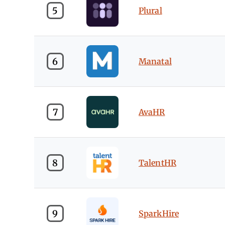
5
Plural
6
Manatal
7
AvaHR
8
TalentHR
9
SparkHire