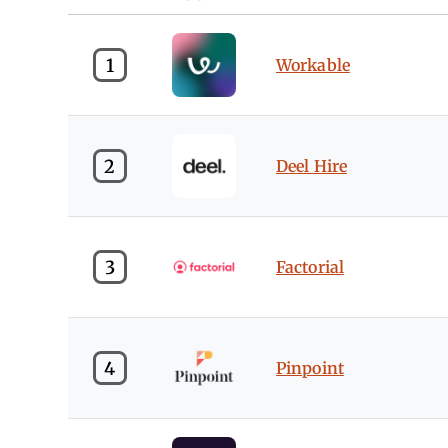
1
Workable
2
Deel Hire
3
Factorial
4
Pinpoint