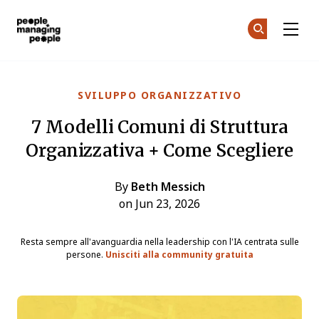
Gestione delle Persone
Un
Un
Skip to main content
SVILUPPO ORGANIZZATIVO
7 Modelli Comuni di Struttura
Organizzativa + Come Scegliere
By
Beth Messich
on Jun 23, 2026
Resta sempre all'avanguardia nella leadership con l'IA centrata sulle
persone.
Unisciti alla community gratuita