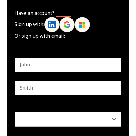
Have an account?
Log In
Sign up with:
Or sign up with email:
Name
*
First name
Last name
Seniority
*