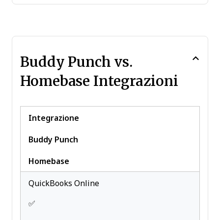
Forecasting
Multi-User
Notifications
Project Management
Buddy Punch vs.
Scheduling
Homebase Integrazioni
Timesheets
Travel Management
Vacation & Absence Calendar
Integrazione
Buddy Punch
Homebase
QuickBooks Online
✅