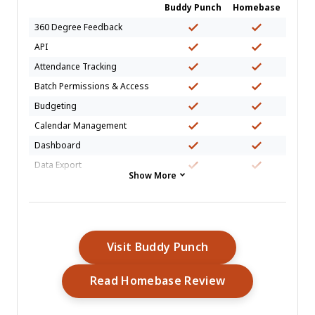
Buddy Punch
Homebase
360 Degree Feedback
API
Attendance Tracking
Batch Permissions & Access
Budgeting
Calendar Management
Dashboard
Data Export
Show More
Data Import
Data Visualization
Employee Database
Employee Engagement
Opens New Windo
Visit Buddy Punch
Employee Onboarding
Opens New Wi
Read Homebase Review
External Integrations
Feedback Management