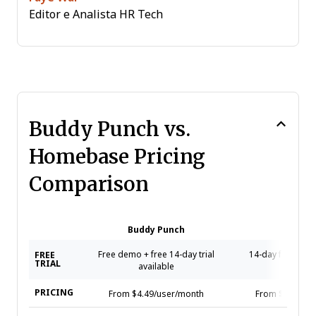
Editor e Analista HR Tech
Buddy Punch vs.
Homebase Pricing
Comparison
Buddy Punch
Homeb
Free demo + free 14-day trial
14-day free tria
FREE
TRIAL
available
availa
PRICING
From $4.49/user/month
From $24/loca