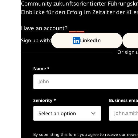
Community zukunftsorientierter Führungskr
Einblicke für den Erfolg im Zeitalter der KI e
Have an account?
Log In
Sign up with:
LinkedIn
Or sign 
Name
*
First name
Seniority
*
Business ema
By submitting this form, you agree to receive our newsl