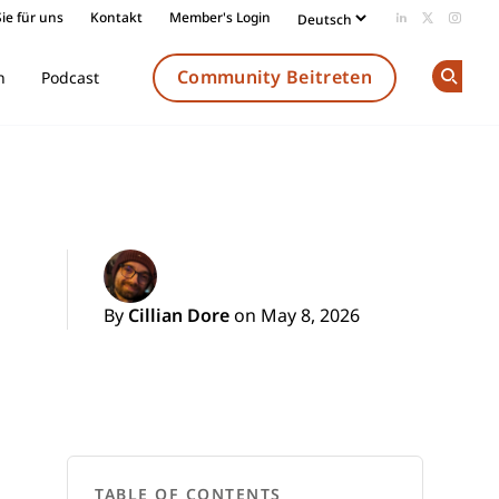
ie für uns
Kontakt
Member's Login
Add us on Li
Follow us
Follow
Community Beitreten
n
Podcast
Op
By
Cillian Dore
on May 8, 2026
TABLE OF CONTENTS