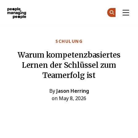
Menschen, die Menschen führen
Co
Co
Skip to main content
SCHULUNG
Warum kompetenzbasiertes
Lernen der Schlüssel zum
Teamerfolg ist
By
Jason Herring
on May 8, 2026