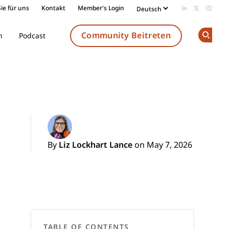
ie für uns
Kontakt
Member's Login
Add us on Li
Follow us
Follow
Community Beitreten
n
Podcast
Op
By
Liz Lockhart Lance
on May 7, 2026
TABLE OF CONTENTS