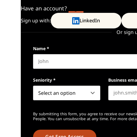
Have an account?
Log In
Sign up with:
LinkedIn
Or sign 
Name
*
First name
Seniority
*
Business ema
By submitting this form, you agree to receive our newsl
People. You can unsubscribe at any time. For more detai