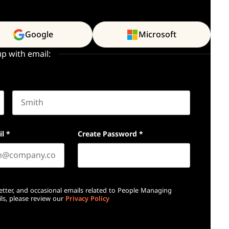
Google
Microsoft
up with email:
Last name
il
*
Create Password
*
etter, and occasional emails related to People Managing
ls, please review our
Privacy Policy