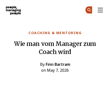
Menschen, die Menschen führen
Co
Co
Skip to main content
COACHING & MENTORING
Wie man vom Manager zum
Coach wird
By
Finn Bartram
on May 7, 2026