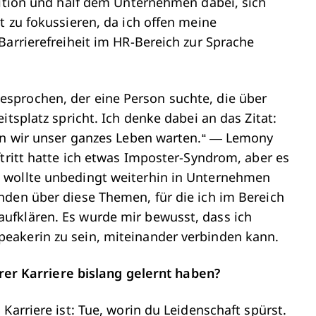
sition und half dem Unternehmen dabei, sich
t zu fokussieren, da ich offen meine
Barrierefreiheit im HR-Bereich zur Sprache
sprochen, der eine Person suchte, die über
itsplatz spricht. Ich denke dabei an das Zitat:
den wir unser ganzes Leben warten.“ ― Lemony
ftritt hatte ich etwas Imposter-Syndrom, aber es
 wollte unbedingt weiterhin in Unternehmen
nden über diese Themen, für die ich im Bereich
ufklären. Es wurde mir bewusst, dass ich
eakerin zu sein, miteinander verbinden kann.
Ihrer Karriere bislang gelernt haben?
Karriere ist: Tue, worin du Leidenschaft spürst.