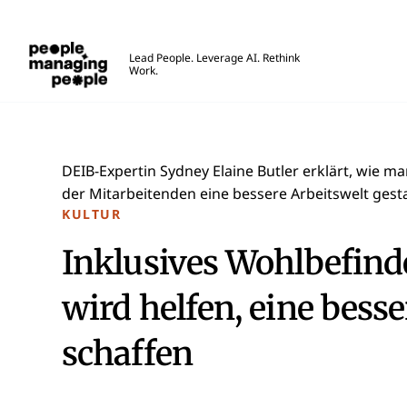
Menschen, die Menschen führen
Lead People. Leverage AI. Rethink
Work.
Skip to main content
DEIB-Expertin Sydney Elaine Butler erklärt, wie 
der Mitarbeitenden eine bessere Arbeitswelt gest
KULTUR
Inklusives Wohlbefind
wird helfen, eine besse
schaffen