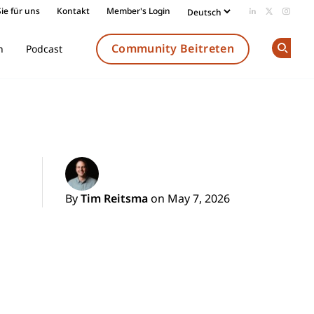
ie für uns
Kontakt
Member's Login
Add us on Li
Follow us
Follow
Community Beitreten
n
Podcast
Op
By
Tim Reitsma
on May 7, 2026