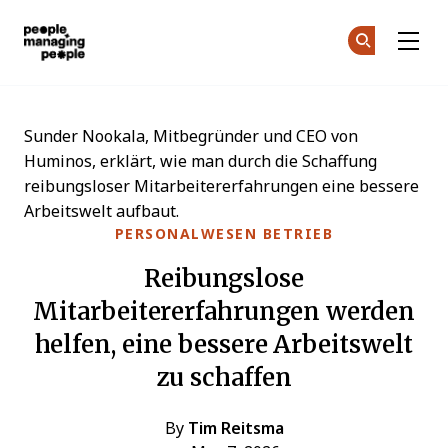
Menschen, die Menschen führen
Co
Co
Skip to main content
Sunder Nookala, Mitbegründer und CEO von
Huminos, erklärt, wie man durch die Schaffung
reibungsloser Mitarbeitererfahrungen eine bessere
Arbeitswelt aufbaut.
PERSONALWESEN BETRIEB
Reibungslose
Mitarbeitererfahrungen werden
helfen, eine bessere Arbeitswelt
zu schaffen
By
Tim Reitsma