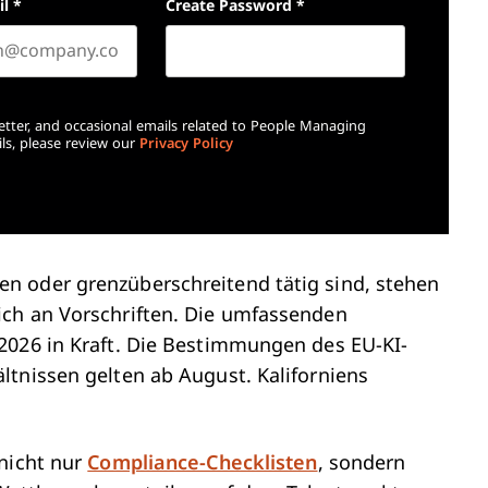
il
*
Create Password
*
etter, and occasional emails related to People Managing
ls, please review our
Privacy Policy
n oder grenzüberschreitend tätig sind, stehen
ich an Vorschriften. Die umfassenden
2026 in Kraft. Die Bestimmungen des EU-KI-
ltnissen gelten ab August. Kaliforniens
 nicht nur
Compliance-Checklisten
, sondern