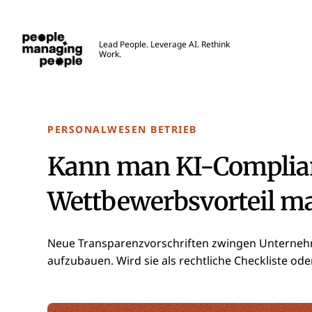
Menschen, die Menschen führen
Lead People. Leverage AI. Rethink
Work.
Skip to main content
PERSONALWESEN BETRIEB
Kann man KI-Complia
Wettbewerbsvorteil m
Neue Transparenzvorschriften zwingen Unternehm
aufzubauen. Wird sie als rechtliche Checkliste ode