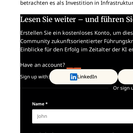
betrachten es als Investition in Infrastruktur
Lesen Sie weiter – und führen Si
Erstellen Sie ein kostenloses Konto, um dies
Community zukunftsorientierter Führungskr
Einblicke für den Erfolg im Zeitalter der KI e
Have an account?
Log In
Sign up with:
LinkedIn
Or sign 
Name
*
First name