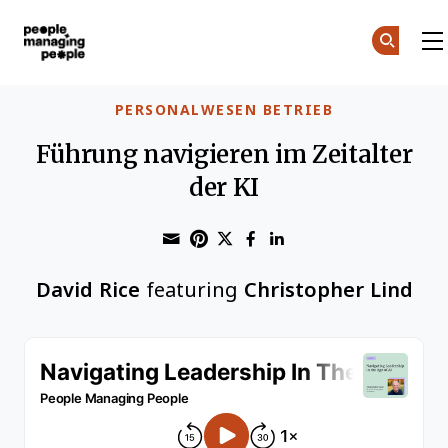
Menschen, die Menschen führen
Skip to main content
PERSONALWESEN BETRIEB
Führung navigieren im Zeitalter
der KI
Share through Email
Print this page
Share on Pinterest
Share on Twitter
Share on Faceboo
Share on Linke
David Rice
featuring
Christopher Lind