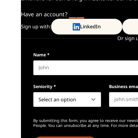
Have an account?
Log In
Sign up with:
LinkedIn
Or sign 
Name
*
First name
Seniority
*
Business ema
By submitting this form, you agree to receive our newsl
People. You can unsubscribe at any time. For more detai