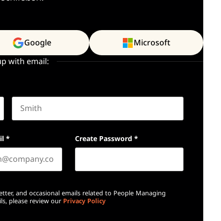
Google
Microsoft
up with email:
Last name
il
*
Create Password
*
etter, and occasional emails related to People Managing
ls, please review our
Privacy Policy