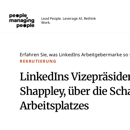
Menschen, die Menschen führen
Lead People. Leverage AI. Rethink
Work.
Skip to main content
Erfahren Sie, was LinkedIns Arbeitgebermarke so 
REKRUTIERUNG
LinkedIns Vizepräsiden
Shappley, über die Sch
Arbeitsplatzes