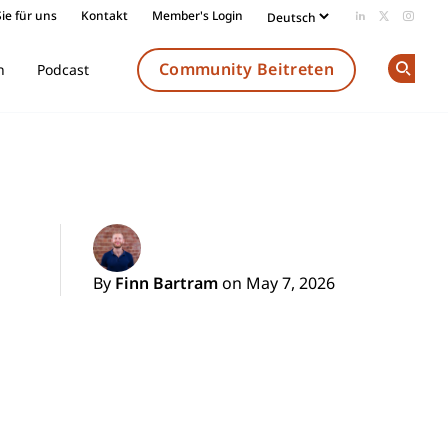
ie für uns
Kontakt
Member's Login
Add us on Li
Follow us
Follow
Community Beitreten
n
Podcast
Op
By
Finn Bartram
on May 7, 2026