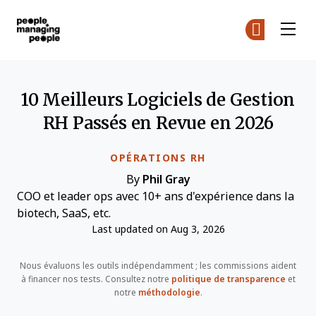
Gestion des personnes
Re
Re
Skip to main content
10 Meilleurs Logiciels de Gestion
RH Passés en Revue en 2026
OPÉRATIONS RH
By
Phil Gray
COO et leader ops avec 10+ ans d'expérience dans la
biotech, SaaS, etc.
Last updated on Aug 3, 2026
Nous évaluons les outils indépendamment ; les commissions aident
à financer nos tests. Consultez notre
politique de transparence
et
notre
méthodologie
.