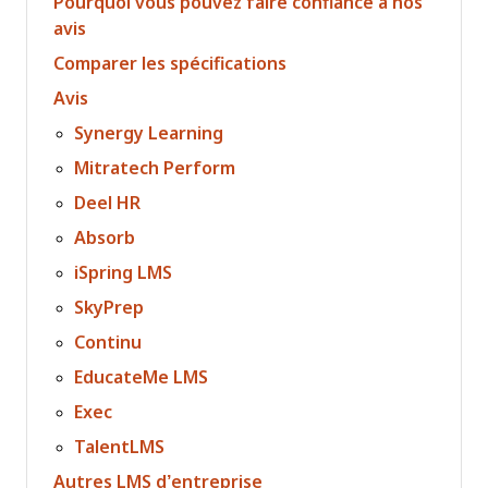
Pourquoi vous pouvez faire confiance à nos
avis
Comparer les spécifications
Avis
Synergy Learning
Mitratech Perform
Deel HR
Absorb
iSpring LMS
SkyPrep
Continu
EducateMe LMS
Exec
TalentLMS
Autres LMS d’entreprise