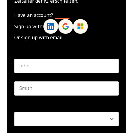
Zeitalter der KI erschließen.
Have an account?
Log In
Sign up with:
Or sign up with email:
Name
*
First name
Last name
Seniority
*