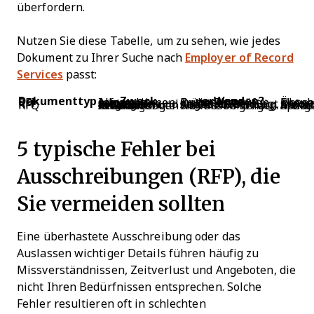
überfordern.
Nutzen Sie diese Tabelle, um zu sehen, wie jedes
Dokument zu Ihrer Suche nach
Employer of Record
Services
passt:
Dokumenttyp
Zweck
Wann verwenden?
RFI
Allgemeine Informationen sammeln
Frühe Phase, Optionen prüfen
Überblick, Fragen auf hoher Ebene
RFP
Lösungen evaluieren und vergleichen
Kaufentscheidung, detaillierte Angebote benötigt
Anforderun
RFQ
Preisangebote für klar definierte Anforderungen erhalten
Sie wissen genau, was Sie benötigen
Artikel-/Leistungsüber
5 typische Fehler bei
Ausschreibungen (RFP), die
Sie vermeiden sollten
Eine überhastete Ausschreibung oder das
Auslassen wichtiger Details führen häufig zu
Missverständnissen, Zeitverlust und Angeboten, die
nicht Ihren Bedürfnissen entsprechen. Solche
Fehler resultieren oft in schlechten